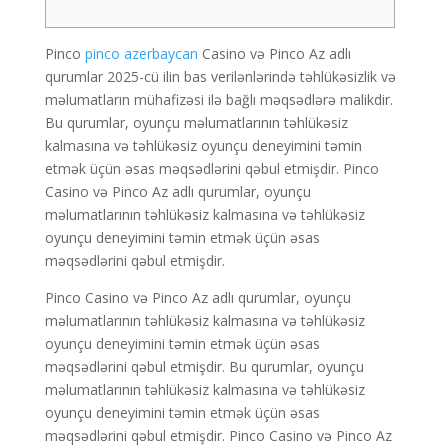
Pinco
pinco azerbaycan
Casino və Pinco Az adlı
qurumlar 2025-cü ilin bas verilənlərində təhlükəsizlik və
məlumatların mühafizəsi ilə bağlı məqsədlərə malikdir.
Bu qurumlar, oyunçu məlumatlarının təhlükəsiz
kalmasına və təhlükəsiz oyunçu deneyimini təmin
etmək üçün əsas məqsədlərini qəbul etmişdir. Pinco
Casino və Pinco Az adlı qurumlar, oyunçu
məlumatlarının təhlükəsiz kalmasına və təhlükəsiz
oyunçu deneyimini təmin etmək üçün əsas
məqsədlərini qəbul etmişdir.
Pinco Casino və Pinco Az adlı qurumlar, oyunçu
məlumatlarının təhlükəsiz kalmasına və təhlükəsiz
oyunçu deneyimini təmin etmək üçün əsas
məqsədlərini qəbul etmişdir. Bu qurumlar, oyunçu
məlumatlarının təhlükəsiz kalmasına və təhlükəsiz
oyunçu deneyimini təmin etmək üçün əsas
məqsədlərini qəbul etmişdir. Pinco Casino və Pinco Az