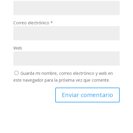
Correo electrónico
*
Web
Guarda mi nombre, correo electrónico y web en
este navegador para la próxima vez que comente.