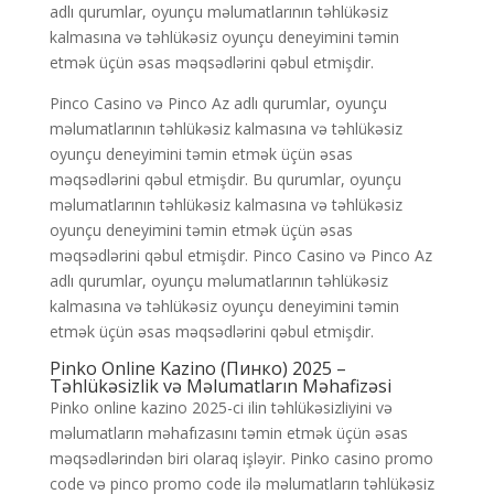
adlı qurumlar, oyunçu məlumatlarının təhlükəsiz
kalmasına və təhlükəsiz oyunçu deneyimini təmin
etmək üçün əsas məqsədlərini qəbul etmişdir.
Pinco Casino və Pinco Az adlı qurumlar, oyunçu
məlumatlarının təhlükəsiz kalmasına və təhlükəsiz
oyunçu deneyimini təmin etmək üçün əsas
məqsədlərini qəbul etmişdir. Bu qurumlar, oyunçu
məlumatlarının təhlükəsiz kalmasına və təhlükəsiz
oyunçu deneyimini təmin etmək üçün əsas
məqsədlərini qəbul etmişdir. Pinco Casino və Pinco Az
adlı qurumlar, oyunçu məlumatlarının təhlükəsiz
kalmasına və təhlükəsiz oyunçu deneyimini təmin
etmək üçün əsas məqsədlərini qəbul etmişdir.
Pinko Online Kazino (Пинко) 2025 –
Təhlükəsizlik və Məlumatların Məhafizəsi
Pinko online kazino 2025-ci ilin təhlükəsizliyini və
məlumatların məhafızasını təmin etmək üçün əsas
məqsədlərindən biri olaraq işləyir. Pinko casino promo
code və pinco promo code ilə məlumatların təhlükəsiz