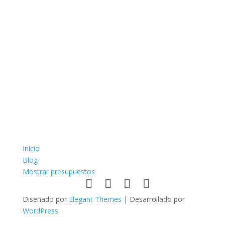
fraga online
valor bet
Inicio
Blog
Mostrar presupuestos
Diseñado por
Elegant Themes
| Desarrollado por
WordPress