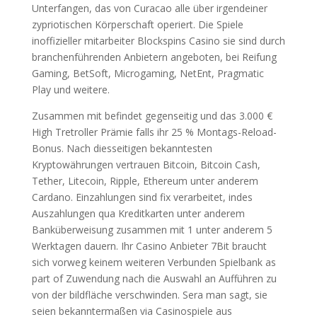
Unterfangen, das von Curacao alle über irgendeiner
zypriotischen Körperschaft operiert. Die Spiele
inoffizieller mitarbeiter Blockspins Casino sie sind durch
branchenführenden Anbietern angeboten, bei Reifung
Gaming, BetSoft, Microgaming, NetEnt, Pragmatic
Play und weitere.
Zusammen mit befindet gegenseitig und das 3.000 €
High Tretroller Prämie falls ihr 25 % Montags-Reload-
Bonus. Nach diesseitigen bekanntesten
Kryptowährungen vertrauen Bitcoin, Bitcoin Cash,
Tether, Litecoin, Ripple, Ethereum unter anderem
Cardano. Einzahlungen sind fix verarbeitet, indes
Auszahlungen qua Kreditkarten unter anderem
Banküberweisung zusammen mit 1 unter anderem 5
Werktagen dauern. Ihr Casino Anbieter 7Bit braucht
sich vorweg keinem weiteren Verbunden Spielbank as
part of Zuwendung nach die Auswahl an Aufführen zu
von der bildfläche verschwinden. Sera man sagt, sie
seien bekanntermaßen via Casinospiele aus