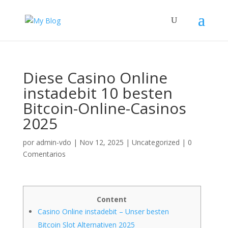
Diese Casino Online
instadebit 10 besten
Bitcoin-Online-Casinos
2025
por
admin-vdo
|
Nov 12, 2025
|
Uncategorized
|
0
Comentarios
Content
Casino Online instadebit – Unser besten
Bitcoin Slot Alternativen 2025