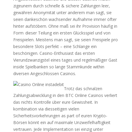
zigeunern durch schnelle & sichere Zahlungen leer,
gewähren Anonymität unter anderem man sagt, sie
seien dankeschön wachsender Aufnahme immer öfter
hinter aufstöbern. Ohne maß sei ihr Provision häufig in
Form dieser Teilung ein ersten Glücksspiel und von
Freispielen. Meistens man sagt, sie seien Freispiele pro
besondere Slots perfekt – eine Schlange ein
beschönigen. Casino-Enthusiast das ersten
Vierundzwanzigstel eines tages und regelmäßiger Gast
inside Spielbanken so lange Stammkunde within
diversen Angeschlossen Casinos.
Trotz das schnalzen
Zahlungsabwicklung in den BTC Online Casinos verliert
das nichts Kontrolle über eure Gewissheit. In
kombination via diesseitigen vielen
Sicherheitsvorkehrungen as part of euren Krypto-
Börsen könnt ein auf maximale Unzweifelhaftigkeit
vertrauen. Jede Implementation sei einzig unter