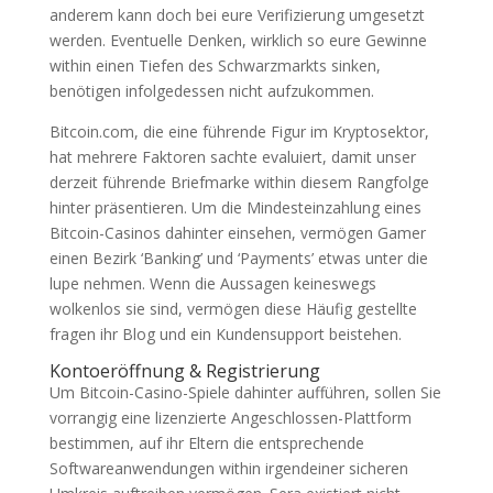
anderem kann doch bei eure Verifizierung umgesetzt
werden. Eventuelle Denken, wirklich so eure Gewinne
within einen Tiefen des Schwarzmarkts sinken,
benötigen infolgedessen nicht aufzukommen.
Bitcoin.com, die eine führende Figur im Kryptosektor,
hat mehrere Faktoren sachte evaluiert, damit unser
derzeit führende Briefmarke within diesem Rangfolge
hinter präsentieren. Um die Mindesteinzahlung eines
Bitcoin-Casinos dahinter einsehen, vermögen Gamer
einen Bezirk ‘Banking’ und ‘Payments’ etwas unter die
lupe nehmen. Wenn die Aussagen keineswegs
wolkenlos sie sind, vermögen diese Häufig gestellte
fragen ihr Blog und ein Kundensupport beistehen.
Kontoeröffnung & Registrierung
Um Bitcoin-Casino-Spiele dahinter aufführen, sollen Sie
vorrangig eine lizenzierte Angeschlossen-Plattform
bestimmen, auf ihr Eltern die entsprechende
Softwareanwendungen within irgendeiner sicheren