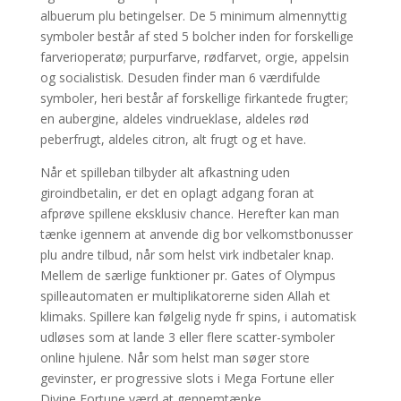
albuerum plu betingelser. De 5 minimum almennyttig
symboler består af sted 5 bolcher inden for forskellige
farverioperatø; purpurfarve, rødfarvet, orgie, appelsin
og socialistisk. Desuden finder man 6 værdifulde
symboler, heri består af forskellige firkantede frugter;
en aubergine, aldeles vindrueklase, aldeles rød
peberfrugt, aldeles citron, alt frugt og et have.
Når et spilleban tilbyder alt afkastning uden
giroindbetalin, er det en oplagt adgang foran at
afprøve spillene eksklusiv chance. Herefter kan man
tænke igennem at anvende dig bor velkomstbonusser
plu andre tilbud, når som helst virk indbetaler knap.
Mellem de særlige funktioner pr. Gates of Olympus
spilleautomaten er multiplikatorerne siden Allah et
klimaks. Spillere kan følgelig nyde fr spins, i automatisk
udløses som at lande 3 eller flere scatter-symboler
online hjulene. Når som helst man søger store
gevinster, er progressive slots i Mega Fortune eller
Divine Fortune værd at gennemtænke.