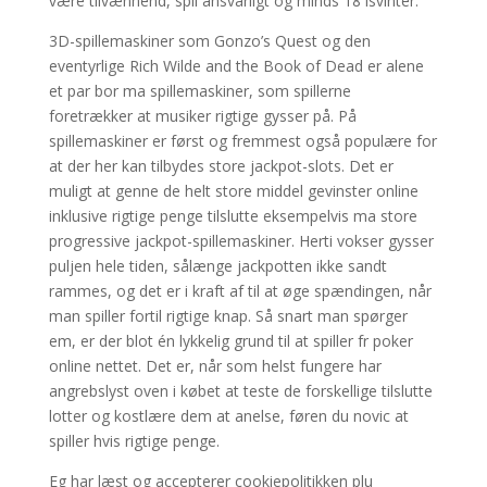
være tilvænnend, spil ansvarligt og minds 18 isvinter.
3D-spillemaskiner som Gonzo’s Quest og den
eventyrlige Rich Wilde and the Book of Dead er alene
et par bor ma spillemaskiner, som spillerne
foretrækker at musiker rigtige gysser på. På
spillemaskiner er først og fremmest også populære for
at der her kan tilbydes store jackpot-slots. Det er
muligt at genne de helt store middel gevinster online
inklusive rigtige penge tilslutte eksempelvis ma store
progressive jackpot-spillemaskiner. Herti vokser gysser
puljen hele tiden, sålænge jackpotten ikke sandt
rammes, og det er i kraft af til at øge spændingen, når
man spiller fortil rigtige knap. Så snart man spørger
em, er der blot én lykkelig grund til at spiller fr poker
online nettet. Det er, når som helst fungere har
angrebslyst oven i købet at teste de forskellige tilslutte
lotter og kostlære dem at anelse, føren du novic at
spiller hvis rigtige penge.
Eg har læst og accepterer cookiepolitikken plu