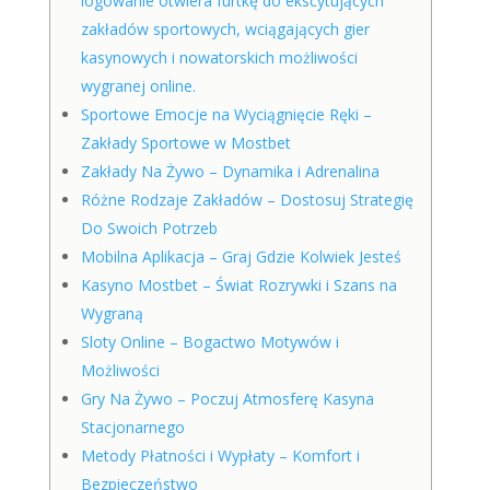
logowanie otwiera furtkę do ekscytujących
zakładów sportowych, wciągających gier
kasynowych i nowatorskich możliwości
wygranej online.
Sportowe Emocje na Wyciągnięcie Ręki –
Zakłady Sportowe w Mostbet
Zakłady Na Żywo – Dynamika i Adrenalina
Różne Rodzaje Zakładów – Dostosuj Strategię
Do Swoich Potrzeb
Mobilna Aplikacja – Graj Gdzie Kolwiek Jesteś
Kasyno Mostbet – Świat Rozrywki i Szans na
Wygraną
Sloty Online – Bogactwo Motywów i
Możliwości
Gry Na Żywo – Poczuj Atmosferę Kasyna
Stacjonarnego
Metody Płatności i Wypłaty – Komfort i
Bezpieczeństwo