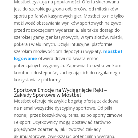
Mostbet zyskują na popularności. Oferta skierowana
jest do szerokiego grona odbiorców, od miłośników
sportu po fanów kasynowych gier. Mostbet to nie tylko
możliwość obstawiania wyników sportowych na żywo i
przed rozpoczęciem wydarzenia, ale także dostęp do
szerokiej gamy gier kasynowych, w tym slotów, ruletki,
pokera i wielu innych. Dzięki intuicyjnej platformie i
szerokim możliwościom depozytu i wypłaty,
mostbet
logowanie
otwiera drzwi do świata emocji i
potencjalnych wygranych. Zapewnia to użytkownikom
komfort i dostępność, zachęcając ich do regularnego
korzystania z platformy.
Sportowe Emocje na Wyciągnięcie Ręki –
Zakłady Sportowe w Mostbet
Mostbet oferuje niezwykle bogatą ofertę zakładową
na niemal wszystkie dyscypliny sportowe. Od piłki
nożnej, przez koszykówkę, tenis, aż po sporty zimowe
i e-sport. Użytkownicy mogą obstawiać zarówno
pojedyncze zdarzenia, jak i tworzyć zakłady
akumulatorowe, zwiększając potencjalną wygraną.