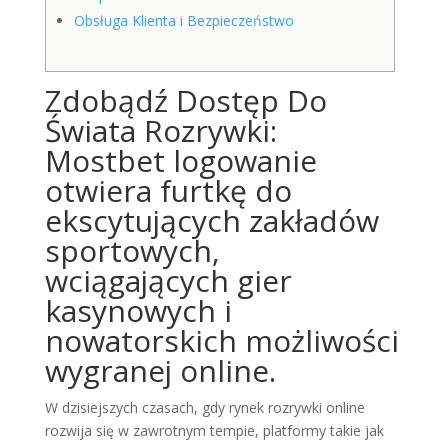
Obsługa Klienta i Bezpieczeństwo
Zdobądź Dostęp Do
Świata Rozrywki:
Mostbet logowanie
otwiera furtkę do
ekscytujących zakładów
sportowych,
wciągających gier
kasynowych i
nowatorskich możliwości
wygranej online.
W dzisiejszych czasach, gdy rynek rozrywki online
rozwija się w zawrotnym tempie, platformy takie jak