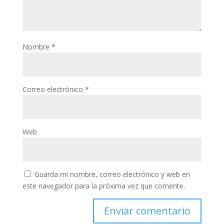
Nombre
*
Correo electrónico
*
Web
Guarda mi nombre, correo electrónico y web en
este navegador para la próxima vez que comente.