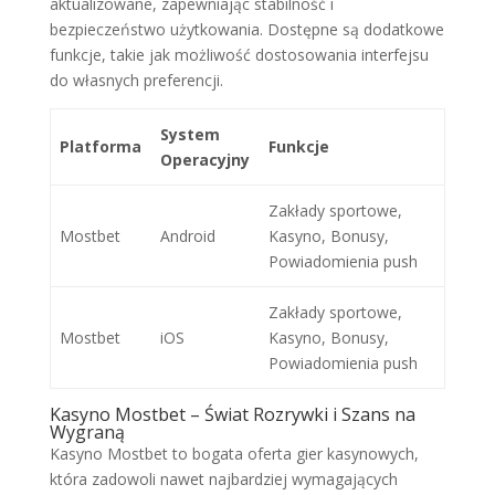
aktualizowane, zapewniając stabilność i
bezpieczeństwo użytkowania. Dostępne są dodatkowe
funkcje, takie jak możliwość dostosowania interfejsu
do własnych preferencji.
System
Platforma
Funkcje
Operacyjny
Zakłady sportowe,
Mostbet
Android
Kasyno, Bonusy,
Powiadomienia push
Zakłady sportowe,
Mostbet
iOS
Kasyno, Bonusy,
Powiadomienia push
Kasyno Mostbet – Świat Rozrywki i Szans na
Wygraną
Kasyno Mostbet to bogata oferta gier kasynowych,
która zadowoli nawet najbardziej wymagających